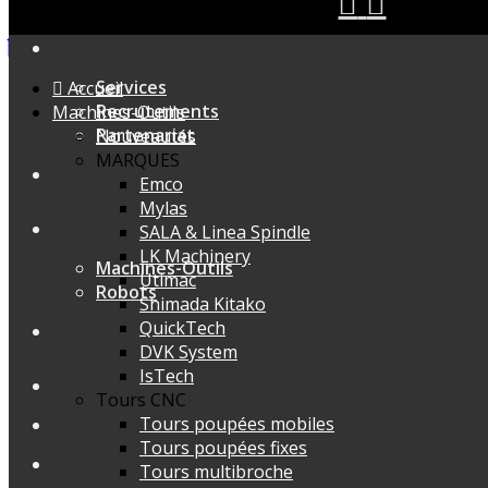
Services
Accueil
Recrutements
Machines-Outils
Partenariat
Nouveautés
MARQUES
Emco
Mylas
SALA & Linea Spindle
LK Machinery
Machines-Outils
Utimac
Robots
Shimada Kitako
QuickTech
DVK System
IsTech
Tours CNC
Tours poupées mobiles
Tours poupées fixes
Tours multibroche