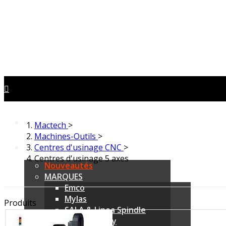
Mactech
>
Machines-Outils
>
Centres d'usinage CNC
>
Centres d'usinage 5 axes
Nouveautés
MARQUES
Emco
Mylas
Produits
SALA & Linea Spindle
LK Machinery