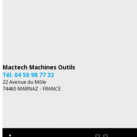
Centres d'usinage CNC 6 faces
Tours multibroches linéaire
Machines traditionnelles
Machines pour l'enseignement
Machines transfert
Axe horizontal
Axe vertical
Machines en stock
Scies CNC
Scies automatiques
Mactech Machines Outils
Scies semi-automatiques
Tél. 04 50 98 77 32
Scies manuelles
22 Avenue du Môle
Périphériques
74460 MARNAZ - FRANCE
Robots toutes marques
Plateformes Robots Standards
Plateformes Robots Sur Mesure
Accessoires