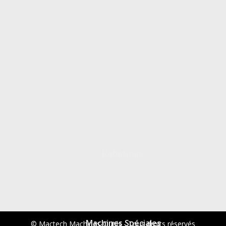
Robotique
Machines Spéciales
© Mactech Machines-Outils - Tous droits réservés