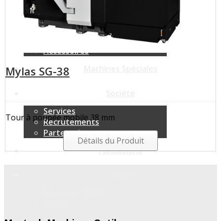
Robotique
Robots toutes marques
Plateformes Robots Standards
Plateformes Robots Sur Mesure
Accessoires
Machines Spéciales
Mylas SG-38
Société
Services
Tour à poupée mobile 38 mm
Recrutements
Partenariat
Détails du Produit
Formations
Vidéos
Machines-Outils
Robots