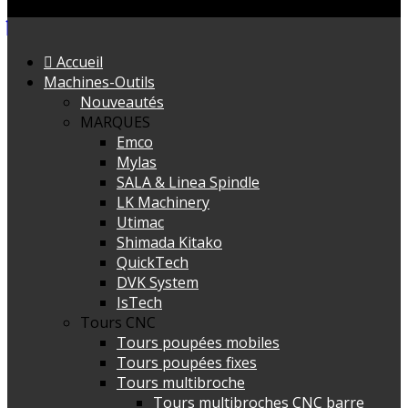
Accueil
Machines-Outils
Nouveautés
MARQUES
Emco
Mylas
SALA & Linea Spindle
LK Machinery
Utimac
Shimada Kitako
QuickTech
DVK System
IsTech
Tours CNC
Tours poupées mobiles
Tours poupées fixes
Tours multibroche
Tours multibroches CNC barre