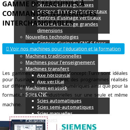
GAMME DE MACHINES À
Centres d'usinage 5 axes
Centres d'usinage horizontaux
COMMANDES NUMÉRIQUES
Centres d'usinage verticaux
INTERCHANGEABLES
Centres d'usinage grandes
dimensions
Nouvelles technologies
Centres d'usinage CNC 6 faces
Voir nos machines pour l'éducation et la formation
Tours multibroches linéaire
Machines traditionnelles
Machines pour l'enseignement
Machines transfert
Les gammes Concept Mill et Concept Turn sont idéales
Axe horizontal
pour l’usinage industriel avec des programmes réalisés
Axe vertical
sur différentes commandes numériques ainsi que pour la
Machines en stock
Scies CNC
formation
aux CN industrielles sur une seule et même
Scies automatiques
machine.
Scies semi-automatiques
Scies manuelles
Périphériques