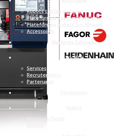
Robotique
Robots toutes marques
Plateformes Robots Standards
Plateformes Robots Sur Mesure
Accessoires
Machines Spéciales
Société
Services
Recrutements
Partenariat
Formations
Vidéos
Machines-Outils
Robots