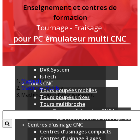
Enseignement et centres de
Nouveautés
MARQUES
formation
Emco
Tournage
-
Fraisage
Mylas
SALA & Linea Spindle
pour PC émulateur multi CNC
LK Machinery
Utimac
Shimada Kitako
QuickTech
DVK System
IsTech
Mactech
>
Tours CNC
Machines-Outils
>
Tours poupées mobiles
Machines pour l'enseignement
Tours poupées fixes
Tours multibroche
Tours multibroches CNC barre
Tours multibroches CNC reprise
Centres d'usinage CNC
Centres d'usinages compacts
Centres d'usinage 3 axes