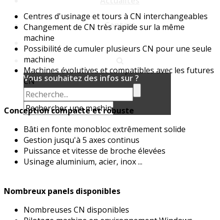
Actualités
Centres d'usinage et tours à CN interchangeables
Contact
Changement de CN très rapide sur la même
machine
Possibilité de cumuler plusieurs CN pour une seule
machine
Machines évolutives et compatibles avec les futures
Vous souhaitez des infos sur ?
CN
Conception compacte et robuste
Bâti en fonte monobloc extrêmement solide
Gestion jusqu'à 5 axes continus
Puissance et vitesse de broche élevées
Usinage aluminium, acier, inox ...
Nombreux panels disponibles
Nombreuses CN disponibles