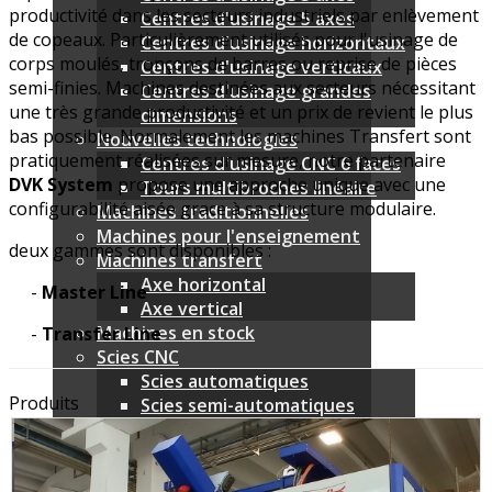
productivité dans les secteurs industriels par enlèvement
Centres d'usinage 5 axes
de copeaux. Particulièrement utilisés pour l'usinage de
Centres d'usinage horizontaux
corps moulés, tronçons de barres ou reprise de pièces
Centres d'usinage verticaux
semi-finies. Machines destinées aux secteurs nécessitant
Centres d'usinage grandes
une très grande productivité et un prix de revient le plus
dimensions
bas possible. Normalement les machines Transfert sont
Nouvelles technologies
pratiquement réalisées sur mesure, notre partenaire
Centres d'usinage CNC 6 faces
DVK System
propose une approche unique avec une
Tours multibroches linéaire
configurabilité aisée grace à sa structure modulaire.
Machines traditionnelles
Machines pour l'enseignement
deux gammes sont disponibles :
Machines transfert
Axe horizontal
-
Master Line
Axe vertical
Machines en stock
-
Transfer Line
Scies CNC
Scies automatiques
Produits
Scies semi-automatiques
Scies manuelles
Périphériques