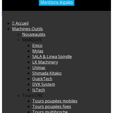
Mentions légales
Accueil
Machines-Outils
Nouveautés
MARQUES
Emco
Mylas
SALA & Linea Spindle
LK Machinery
Utimac
Shimada Kitako
QuickTech
DVK System
IsTech
Tours CNC
Tours poupées mobiles
Tours poupées fixes
Tours multibroche