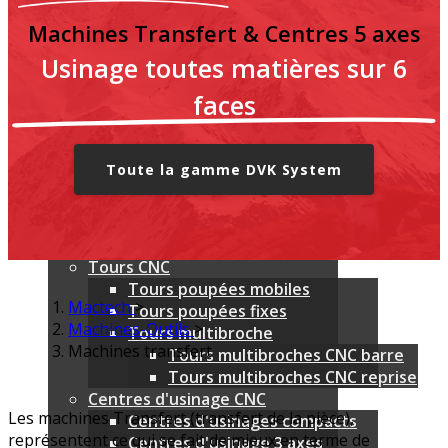
Nouveautés
Machines Transfert & Centres 5 axes
MARQUES
Usinage toutes matières sur 6
Emco
Mylas
faces
SALA & Linea Spindle
LK Machinery
Utimac
Toute la gamme DVK System
Shimada Kitako
QuickTech
DVK System
IsTech
Tours CNC
Tours poupées mobiles
Mactech
>
Tours poupées fixes
Machines-Outils
>
Tours multibroche
Machines transfert
Tours multibroches CNC barre
Tours multibroches CNC reprise
Centres d'usinage CNC
Les machines Transfert (transfert de la pièce),
Centres d'usinages compacts
représentent ce qui se fait de mieux en terme de
Centres d'usinage 3 axes