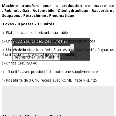
Actualités
Machine transfert pour la production de masse de
: Robinet . Gaz . Automobile . Oléohydraulique . Raccords et
Contact
Soupapes . Pétrochimie . Pneumatique
3 axes - 8 postes - 13 unités
▷ Plateau avec axe horizontal sur table
Vous souhaitez des infos sur ?
▷ Chargement/déchargement sur 2 stations différentes
▷ Unités de broche transfert : 5 unités à droite, 4 unités à gauche,
4 unités sur le côté radial (peut être modifié)
▷ Unités CNC ISO 40
▷ 13 unités avec possibilité d'ajouter une supplémentaire
▷ Possibilité de 3 CNC recess avec KOMET tête PKE 125