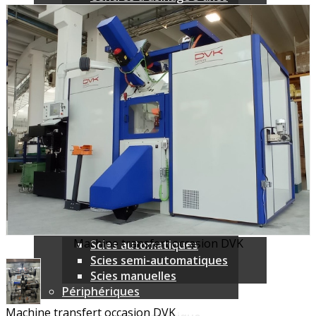
Centres d'usinage 5 axes
Centres d'usinage horizontaux
Centres d'usinage verticaux
Centres d'usinage grandes
dimensions
Nouvelles technologies
Centres d'usinage CNC 6 faces
Tours multibroches linéaire
Machines traditionnelles
Machines pour l'enseignement
Machines transfert
Axe horizontal
Axe vertical
Machines en stock
Scies CNC
Machine transfert occasion DVK
Scies automatiques
Scies semi-automatiques
Scies manuelles
Périphériques
Machine transfert occasion DVK