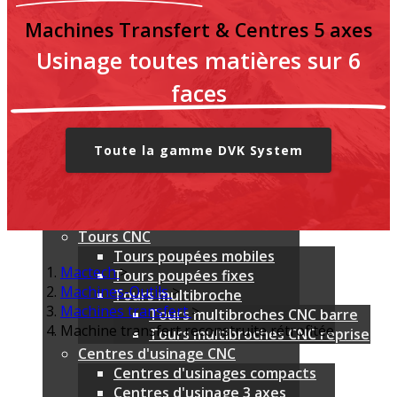
Nouveautés
Machines Transfert & Centres 5 axes
MARQUES
Usinage toutes matières sur 6
Emco
Mylas
faces
SALA & Linea Spindle
LK Machinery
Utimac
Toute la gamme DVK System
Shimada Kitako
QuickTech
DVK System
IsTech
Tours CNC
Tours poupées mobiles
Mactech
>
Tours poupées fixes
Machines-Outils
>
Tours multibroche
Machines transfert
>
Tours multibroches CNC barre
Machine transfert reconstruite rétrofitée
Tours multibroches CNC reprise
Centres d'usinage CNC
Centres d'usinages compacts
Centres d'usinage 3 axes