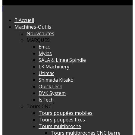
Accueil
Machines-Outils
Nouveautés
MARQUES
Emco
Mylas
SALA & Linea Spindle
LK Machinery
Utimac
Shimada Kitako
QuickTech
DVK System
IsTech
Tours CNC
Tours poupées mobiles
Tours poupées fixes
Tours multibroche
Tours multibroches CNC barre