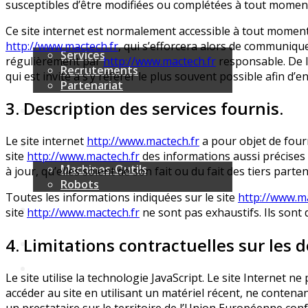
susceptibles d’être modifiées ou complétées à tout moment,
Ce site internet est normalement accessible à tout moment
http://www.mactech.fr
, qui s’efforcera alors de communique
Services
régulièrement par
http://www.mactech.fr
responsable. De l
Recrutements
qui est invité à s’y référer le plus souvent possible afin d
Partenariat
3. Description des services fournis.
Le site internet
http://www.mactech.fr
a pour objet de fourn
site
http://www.mactech.fr
des informations aussi précises 
Machines-Outils
à jour, qu’elles soient de son fait ou du fait des tiers parte
Robots
Toutes les informations indiquées sur le site
http://www.ma
site
http://www.mactech.fr
ne sont pas exhaustifs. Ils sont
4. Limitations contractuelles sur les
Le site utilise la technologie JavaScript. Le site Internet n
accéder au site en utilisant un matériel récent, ne contena