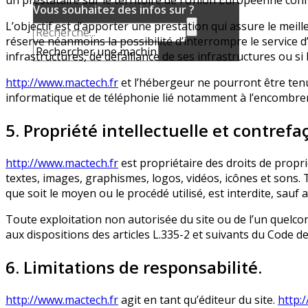
un prestataire sur le territoire de l’Union Européenne c
Vous souhaitez des infos sur ?
L’objectif est d’apporter une prestation qui assure le meille
réserve néanmoins la possibilité d’interrompre le service
infrastructures, de défaillance de ses infrastructures ou si
http://www.mactech.fr
et l’hébergeur ne pourront être ten
informatique et de téléphonie lié notamment à l’encombre
5. Propriété intellectuelle et contrefa
http://www.mactech.fr
est propriétaire des droits de proprié
textes, images, graphismes, logos, vidéos, icônes et sons. 
que soit le moyen ou le procédé utilisé, est interdite, sauf 
Toute exploitation non autorisée du site ou de l’un quelc
aux dispositions des articles L.335-2 et suivants du Code de 
6. Limitations de responsabilité.
http://www.mactech.fr
agit en tant qu’éditeur du site.
http: