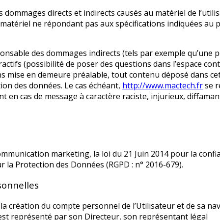
ommages directs et indirects causés au matériel de l’utilisat
’un matériel ne répondant pas aux spécifications indiquées au 
nsable des dommages indirects (tels par exemple qu’une pe
ractifs (possibilité de poser des questions dans l’espace conta
ns mise en demeure préalable, tout contenu déposé dans cet e
ction des données. Le cas échéant,
http://www.mactech.fr
se r
ent en cas de message à caractère raciste, injurieux, diffama
ommunication marketing, la loi du 21 Juin 2014 pour la conf
r la Protection des Données (RGPD : n° 2016-679).
sonnelles
a création du compte personnel de l’Utilisateur et de sa nav
st représenté par son Directeur, son représentant légal