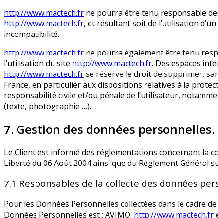
http://www.mactech.fr
ne pourra être tenu responsable des d
http://www.mactech.fr
, et résultant soit de l’utilisation d
incompatibilité.
http://www.mactech.fr
ne pourra également être tenu respo
l’utilisation du site
http://www.mactech.fr
. Des espaces inte
http://www.mactech.fr
se réserve le droit de supprimer, sa
France, en particulier aux dispositions relatives à la prote
responsabilité civile et/ou pénale de l’utilisateur, notamm
(texte, photographie …).
7. Gestion des données personnelles.
Le Client est informé des réglementations concernant la c
Liberté du 06 Août 2004 ainsi que du Règlement Général su
7.1 Responsables de la collecte des données per
Pour les Données Personnelles collectées dans le cadre de l
Données Personnelles est : AVIMO.
http://www.mactech.fr
e