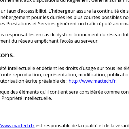
onformément aux dispositions du Règlement Général sur la P
ur taux d’accessibilité. L’hébergeur assure la continuité de s
 d’hébergement pour les durées les plus courtes possibles n
 les Prestations et Services génèrent un trafic réputé anorma
us responsables en cas de dysfonctionnement du réseau Inte
ment du réseau empêchant l’accès au serveur.
çons.
té intellectuelle et détient les droits d’usage sur tous les 
Toute reproduction, représentation, modification, publicatio
autorisation écrite préalable de :
http://www.mactech.fr
.
onque des éléments qu’il contient sera considérée comme co
Propriété Intellectuelle.
//www.mactech.fr
est responsable de la qualité et de la véraci