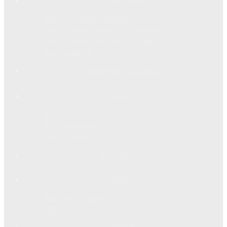
Robotique
Robots toutes marques
Plateformes Robots Standards
Plateformes Robots Sur Mesure
Accessoires
Machines Spéciales
Société
Services
Recrutements
Partenariat
Formations
Vidéos
Machines-Outils
Robots