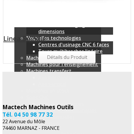
Centres d'usinage 5 axes
Centres d'usinage horizontaux
Centres d'usinage verticaux
Centres d'usinage grandes
dimensions
Linea Spindle
Nouvelles technologies
Centres d'usinage CNC 6 faces
Tours multibroches linéaire
Détails du Produit
Machines traditionnelles
Machines pour l'enseignement
Machines transfert
Axe horizontal
Axe vertical
Machines en stock
Scies CNC
Scies automatiques
Mactech Machines Outils
Scies semi-automatiques
Tél. 04 50 98 77 32
Scies manuelles
22 Avenue du Môle
Périphériques
74460 MARNAZ - FRANCE