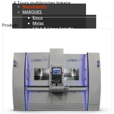
Tours multibroches linéaire
Nouveautés
MARQUES
Emco
Mylas
Produits
SALA & Linea Spindle
LK Machinery
Utimac
Shimada Kitako
QuickTech
DVK System
IsTech
Tours CNC
Tours poupées mobiles
Tours poupées fixes
Tours multibroche
Tours multibroches CNC barre
Tours multibroches CNC reprise
Centres d'usinage CNC
Centres d'usinages compacts
Centres d'usinage 3 axes