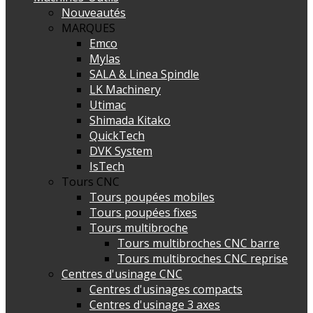
Nouveautés
MARQUES
Emco
Mylas
SALA & Linea Spindle
LK Machinery
Utimac
Shimada Kitako
QuickTech
DVK System
IsTech
Tours CNC
Tours poupées mobiles
Tours poupées fixes
Tours multibroche
Tours multibroches CNC barre
Tours multibroches CNC reprise
Centres d'usinage CNC
Centres d'usinages compacts
Centres d'usinage 3 axes