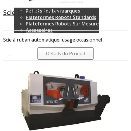
Robotique
Robots toutes marques
Scie POWER GO 90°
Plateformes Robots Standards
Plateformes Robots Sur Mesure
Accessoires
Scie à ruban automatique, usage occasionnel
Machines Spéciales
Détails du Produit
Société
Services
Recrutements
Partenariat
Formations
Vidéos
Machines-Outils
Robots