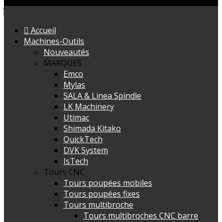
Accueil
Machines-Outils
Nouveautés
MARQUES
Emco
Mylas
SALA & Linea Spindle
LK Machinery
Utimac
Shimada Kitako
QuickTech
DVK System
IsTech
Tours CNC
Tours poupées mobiles
Tours poupées fixes
Tours multibroche
Tours multibroches CNC barre