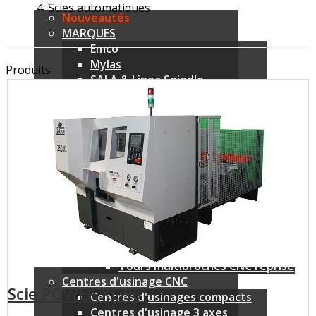
Scies automatiques
Nouveautés
MARQUES
Emco
Mylas
Produits
SALA & Linea Spindle
LK Machinery
Utimac
Shimada Kitako
QuickTech
DVK System
IsTech
Tours CNC
Tours poupées mobiles
Tours poupées fixes
Tours multibroche
Tours multibroches CNC barre
Tours multibroches CNC reprise
Centres d'usinage CNC
Scie POWER XL 90°
Centres d'usinages compacts
Centres d'usinage 3 axes