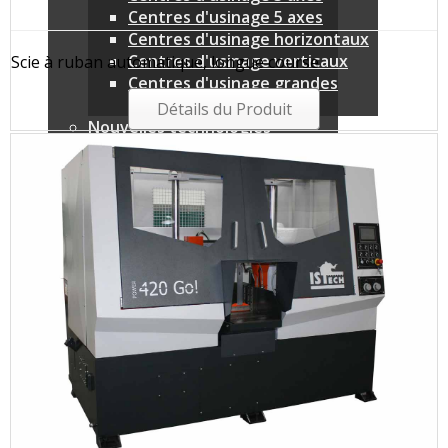
Centres d'usinage 5 axes
Centres d'usinage horizontaux
Centres d'usinage verticaux
Scie à ruban automatique, longue course
Centres d'usinage grandes
dimensions
Détails du Produit
Nouvelles technologies
Centres d'usinage CNC 6 faces
Tours multibroches linéaire
Machines traditionnelles
Machines pour l'enseignement
Machines transfert
Axe horizontal
Axe vertical
Machines en stock
Scies CNC
Scies automatiques
Scies semi-automatiques
Scies manuelles
Périphériques