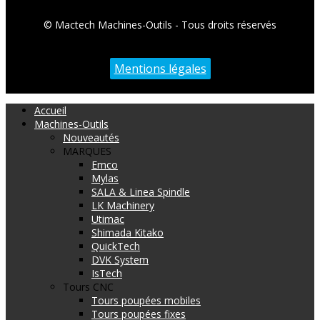
© Mactech Machines-Outils - Tous droits réservés
Mentions légales
Accueil
Machines-Outils
Nouveautés
MARQUES
Emco
Mylas
SALA & Linea Spindle
LK Machinery
Utimac
Shimada Kitako
QuickTech
DVK System
IsTech
Tours CNC
Tours poupées mobiles
Tours poupées fixes