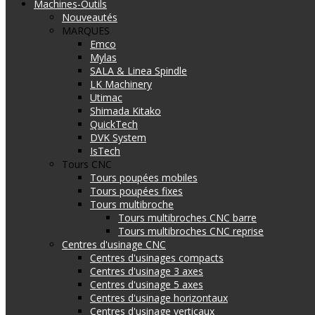
Machines-Outils
Nouveautés
MARQUES
Emco
Mylas
SALA & Linea Spindle
LK Machinery
Utimac
Shimada Kitako
QuickTech
DVK System
IsTech
Tours CNC
Tours poupées mobiles
Tours poupées fixes
Tours multibroche
Tours multibroches CNC barre
Tours multibroches CNC reprise
Centres d'usinage CNC
Centres d'usinages compacts
Centres d'usinage 3 axes
Centres d'usinage 5 axes
Centres d'usinage horizontaux
Centres d'usinage verticaux