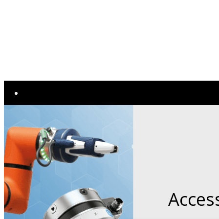
Nouveautés
MARQUES
Emco
Mylas
SALA & Linea Spindle
LK Machinery
Access
Utimac
Shimada Kitako