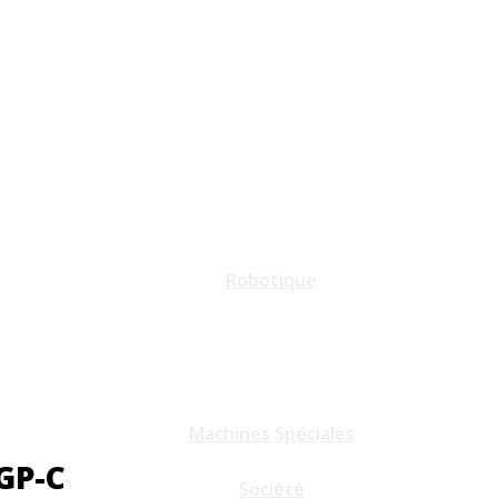
Robotique
Machines Spéciales
GP-C
Société