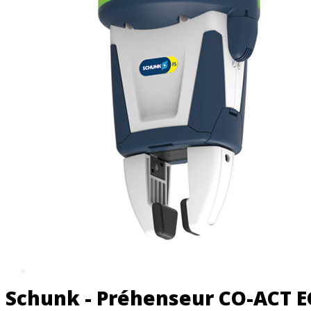
Machines pour l'enseignement
Machines transfert
Axe horizontal
Axe vertical
Machines en stock
Scies CNC
Scies automatiques
Scies semi-automatiques
Scies manuelles
Périphériques
Robots toutes marques
Plateformes Robots Standards
Plateformes Robots Sur Mesure
Accessoires
Schunk - Préhenseur CO-ACT E