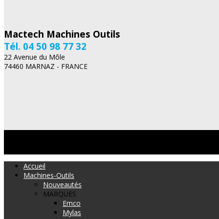
Mactech Machines Outils
Tél. 04 50 98 77 32
22 Avenue du Môle
74460 MARNAZ - FRANCE
Accueil
Machines-Outils
Nouveautés
MARQUES
Emco
Mylas