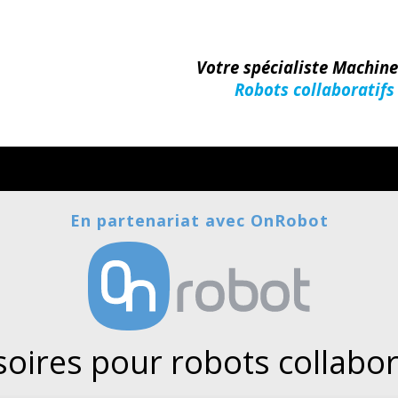
Votre spécialiste Machin
Robots collaboratifs
Machines-Outils
En partenariat avec OnRobot
oires pour robots collabor