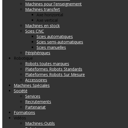
Machines pour l'enseignement
Machines transfert
Axe horizontal
Axe vertical
Machines en stock
Scies CNC
Scies automatiques
Scies semi-automatiques
Scies manuelles
Périphériques
Robotique
Robots toutes marques
Plateformes Robots Standards
Plateformes Robots Sur Mesure
Accessoires
Machines Spéciales
Société
Services
Recrutements
Partenariat
Formations
Vidéos
Machines-Outils