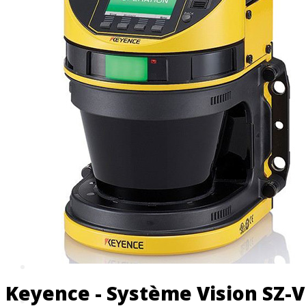
Machines pour l'enseignement
Machines transfert
Axe horizontal
Axe vertical
Machines en stock
Scies CNC
Scies automatiques
Scies semi-automatiques
Scies manuelles
Périphériques
Robots toutes marques
Plateformes Robots Standards
Plateformes Robots Sur Mesure
Accessoires
Keyence - Système Vision SZ-V