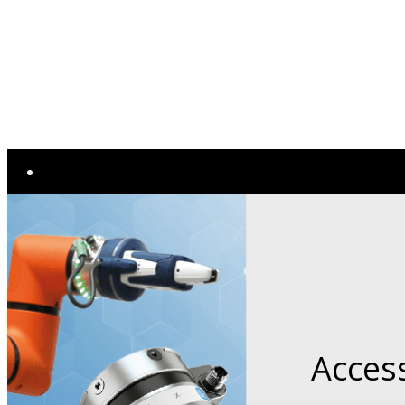
Nouveautés
MARQUES
Emco
Mylas
SALA & Linea Spindle
LK Machinery
Access
Utimac
Shimada Kitako