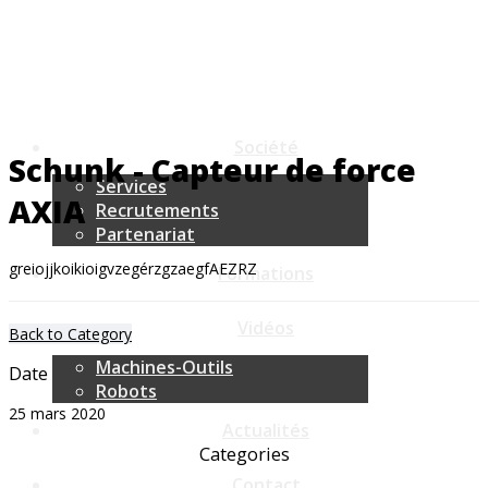
Plateformes Robots Standards
Plateformes Robots Sur Mesure
Accessoires
Machines Spéciales
Société
Schunk - Capteur de force
Services
AXIA
Recrutements
Partenariat
greiojjkoikioigvzegérzgzaegfAEZRZ
Formations
Vidéos
Back to Category
Machines-Outils
Date
Robots
25 mars 2020
Actualités
Categories
Contact