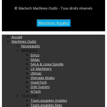
© Mactech Machines-Outils - Tous droits réservés
Mentions légales
Accueil
Machines-Outils
Nouveautés
MARQUES
Emco
Mylas
SALA & Linea Spindle
LK Machinery
Utimac
Shimada Kitako
QuickTech
DVK System
IsTech
Tours CNC
Tours poupées mobiles
Tours poupées fixes