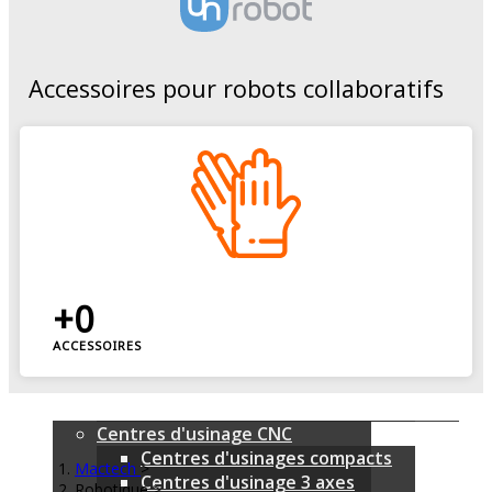
Nouveautés
MARQUES
Emco
Accessoires pour robots collaboratifs
Mylas
SALA & Linea Spindle
LK Machinery
Utimac
Shimada Kitako
QuickTech
DVK System
IsTech
Tours CNC
+0
Tours poupées mobiles
Tours poupées fixes
ACCESSOIRES
Tours multibroche
Tours multibroches CNC barre
Tours multibroches CNC reprise
Centres d'usinage CNC
Centres d'usinages compacts
Mactech
>
Centres d'usinage 3 axes
Robotique
>