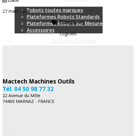
Date
Robots toutes marques
27 mars 2020
Plateformes Robots Standards
Categories
Plateformes Robots Sur Mesure
Accessoires
Logiciels
Machines Spéciales
Société
Services
Recrutements
Partenariat
Mactech Machines Outils
Tél. 04 50 98 77 32
Formations
22 Avenue du Môle
74460 MARNAZ - FRANCE
Vidéos
Machines-Outils
Robots
Actualités