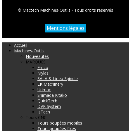
© Mactech Machines-Outils - Tous droits réservés
Mentions légales
Accueil
Machines-Outils
Nouveautés
MARQUES
Emco
Mylas
SALA & Linea Spindle
LK Machinery
Utimac
Shimada Kitako
QuickTech
DVK System
IsTech
Tours CNC
Tours poupées mobiles
Tours poupées fixes