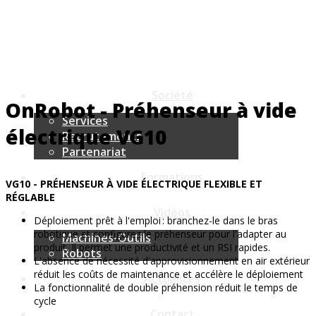
Plateformes Robots Standards
Plateformes Robots Sur Mesure
Accessoires
Machines Spéciales
Société
OnRobot - Préhenseur à vide
Services
électrique VG10
Recrutements
Partenariat
Formations
VG10 - PRÉHENSEUR À VIDE ÉLECTRIQUE FLEXIBLE ET
RÉGLABLE
Vidéos
Déploiement prêt à l'emploi : branchez-le dans le bras
robotique et configurez le préhenseur pour l'adapter au
Machines-Outils
produit. Il permet une productivité et un RSI rapides.
Robots
L'absence de nécessité d'approvisionnement en air extérieur
réduit les coûts de maintenance et accélère le déploiement
Actualités
La fonctionnalité de double préhension réduit le temps de
cycle
Contact