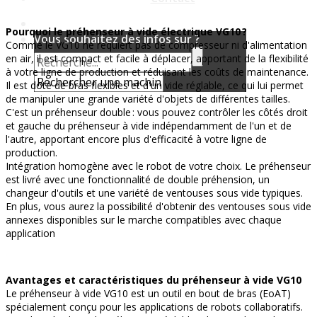
Pourquoi le préhenseur à vide électrique VG10 ?
Vous souhaitez des infos sur ?
Comme le VG10 ne requiert pas de compresseur ni d'alimentation
en air, il est compact et facile à déplacer, apportant de la flexibilité
à votre ligne de production et réduisant les coûts de maintenance.
Il est doté de bras flexibles et d'un vide réglable, ce qui lui permet
de manipuler une grande variété d'objets de différentes tailles.
C'est un préhenseur double : vous pouvez contrôler les côtés droit
et gauche du préhenseur à vide indépendamment de l'un et de
l'autre, apportant encore plus d'efficacité à votre ligne de
production.
Intégration homogène avec le robot de votre choix. Le préhenseur
est livré avec une fonctionnalité de double préhension, un
changeur d'outils et une variété de ventouses sous vide typiques.
En plus, vous aurez la possibilité d'obtenir des ventouses sous vide
annexes disponibles sur le marche compatibles avec chaque
application
Avantages et caractéristiques du préhenseur à vide VG10
Le préhenseur à vide VG10 est un outil en bout de bras (EoAT)
spécialement conçu pour les applications de robots collaboratifs.