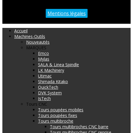
Mentions légales
Accueil
Machines-Outils
Nouveautés
MARQUES
Emco
Mylas
SALA & Linea Spindle
LK Machinery
Utimac
Shimada Kitako
QuickTech
DVK System
IsTech
Tours CNC
Tours poupées mobiles
Tours poupées fixes
Tours multibroche
Tours multibroches CNC barre
Tours multibroches CNC reprise