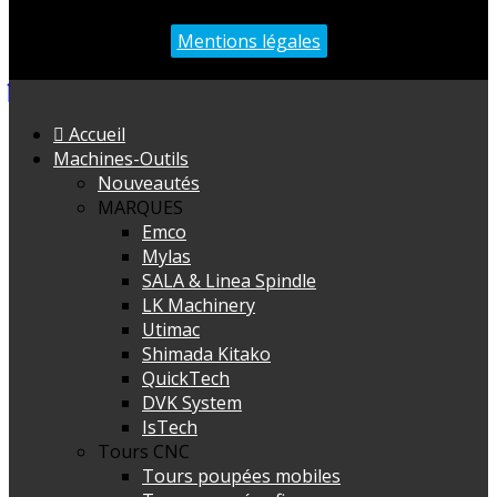
Mentions légales
Accueil
Machines-Outils
Nouveautés
MARQUES
Emco
Mylas
SALA & Linea Spindle
LK Machinery
Utimac
Shimada Kitako
QuickTech
DVK System
IsTech
Tours CNC
Tours poupées mobiles