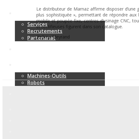
Le distributeur de Marnaz affirme disposer d’une
plus sophistiquée », permettant de répondre aux 
mobile et poupée fixe, centres d’usinage CNC, tou
Services
et rectifieuses figurent dans son catalogue.
Recrutements
Jérôme Meyrand
Partenariat
Machines-Outils
Robots