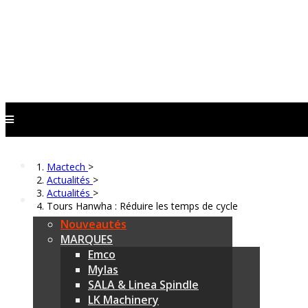
Mactech
>
Actualités
>
Actualités
>
Tours Hanwha : Réduire les temps de cycle
Nouveautés
MARQUES
Emco
Mylas
SALA & Linea Spindle
LK Machinery