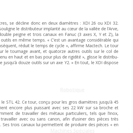
tres, se décline donc en deux diamètres : XDI 26 ou XDI 32.
ouligne le distributeur implanté au cœur de la vallée de l’Arve,
double peigne et trois canaux en Fanuc (3 axes X, Y et Z), la
s outils en même temps. « C’est un avantage considérable qui
séquent, réduit le temps de cycle », affirme Mactech. Le tour
ur le tournage avant, et quatorze autres outils sur le col de
nu en haut et en bas pour plus de rigidité », glisse le distribu-
che jusqu’à douze outils sur un axe Y2. » En tout, le XDI dispose
Robotique
e STL 42. Ce tour, conçu pour les gros diamètres jusqu’à 45
ient encore plus puissant avec ses 22 kW sur sa broche et
ment de travailler des métaux particuliers, tels que l’inox,
 travailler avec ou sans canon, afin d’usiner des pièces très
. Ses trois canaux lui permettent de produire des pièces « en
Machines Spéciales