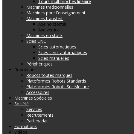
Tours multibroches linéaire
Machines traditionnelles
Machines pour l'enseignement
Machines transfert
Axe horizontal
Axe vertical
Machines en stock
Scies CNC
Scies automatiques
Scies semi-automatiques
Scies manuelles
Périphériques
Robotique
Robots toutes marques
Plateformes Robots Standards
Plateformes Robots Sur Mesure
Accessoires
Machines Spéciales
Société
Services
Recrutements
Partenariat
Formations
Vidéos