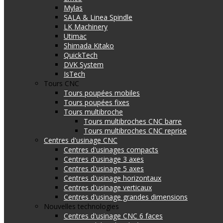
Mylas
SALA & Linea Spindle
LK Machinery
Utimac
Shimada Kitako
QuickTech
DVK System
IsTech
Tours CNC
Tours poupées mobiles
Tours poupées fixes
Tours multibroche
Tours multibroches CNC barre
Tours multibroches CNC reprise
Centres d'usinage CNC
Centres d'usinages compacts
Centres d'usinage 3 axes
Centres d'usinage 5 axes
Centres d'usinage horizontaux
Centres d'usinage verticaux
Centres d'usinage grandes dimensions
Nouvelles technologies
Centres d'usinage CNC 6 faces