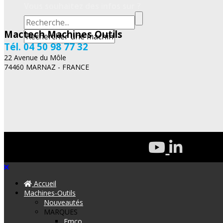
Vous souhaitez des infos sur ?
Mactech Machines Outils
Tél. 04 50 98 77 32
22 Avenue du Môle
74460 MARNAZ - FRANCE
Accueil
Machines-Outils
Nouveautés
MARQUES
Emco