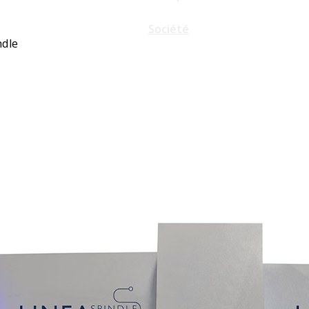
Société
ndle
Formations
Vidéos
Actualités
Contact