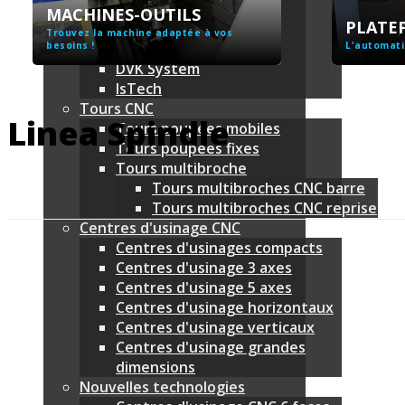
Utimac
MACHINES-OUTILS
PLATE
Shimada Kitako
Trouvez la machine adaptée à vos
besoins !
QuickTech
L'automati
DVK System
IsTech
Tours CNC
Linea Spindle
Tours poupées mobiles
Tours poupées fixes
Tours multibroche
Tours multibroches CNC barre
Tours multibroches CNC reprise
Centres d'usinage CNC
Centres d'usinages compacts
Centres d'usinage 3 axes
Centres d'usinage 5 axes
Centres d'usinage horizontaux
Centres d'usinage verticaux
Centres d'usinage grandes
dimensions
Nouvelles technologies