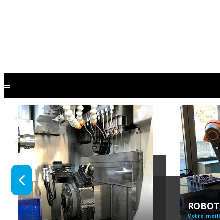
Nouveautés
MARQUES
Emco
Mylas
SALA & Linea Spindle
ROBOT
LK Machinery
Votre meill