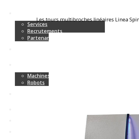
Les tours multibroches linéaires Linea Spi
Services
Recrutements
Partenariat
Machines-Outils
Robots