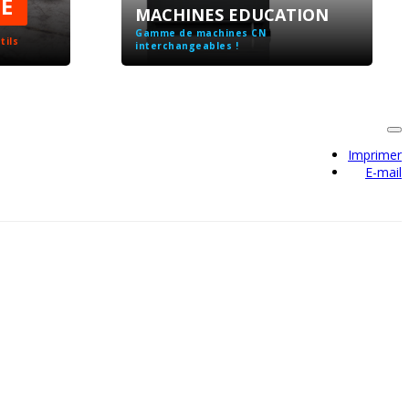
É
MACHINES EDUCATION
Gamme de machines CN
tils
interchangeables !
Imprimer
E-mail