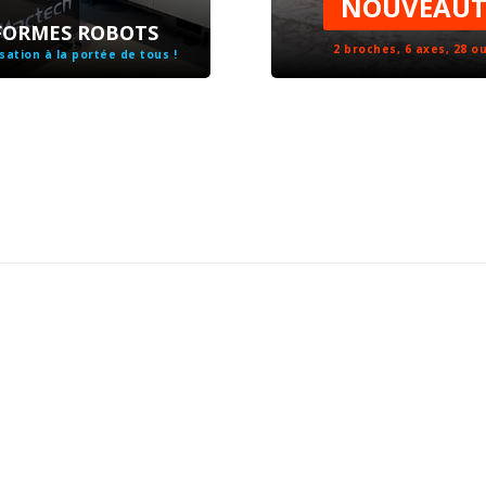
NOUVEAUT
FORMES ROBOTS
2 broches, 6 axes, 28 ou
sation à la portée de tous !