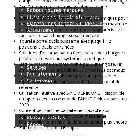
complet et efficace de barres jusqu'à 51 mm d'alésage
Axe Y intégré pour un fraisage étendu et une
Robots toutes marques
polyvalence d'usinage maximale
Plateformes Robots Standards
Systèmes d'entraînement hautement dynamiques pour
Plateformes Robots Sur Mesure
des cycles d'usinage rapides et une précision maximale
Contre-broche compacte pour un usinage précis de la
Accessoires
face arrière sans bridage supplémentaire
Machines Spéciales
Tourelle porte-outils puissante avec jusqu'à 12
positions d'outils entraînées
Solutions d'automatisation évolutives – des chargeurs
Société
pivotants intégrés aux systèmes à portique
Bâti de machine en fonte stable pour une rigidité, un
Services
amortissement et une fiabilité de processus optimaux
Recrutements
Système de mesure absolue pour une précision de
Partenariat
répétition maximale sans prise d'origine du point de
référence
Formations
Utilisation intuitive avec SINUMERIK ONE – disponible
en option avec la commande FANUC 0i plus à partir de
2026
Vidéos
Concept de machine parfaitement adapté aux
applications dans la construction mécanique,
Machines-Outils
l'automobile, le médical, la défense et bien plus encore
Robots
Fabriqué au cœur de l'Europe
Actualités